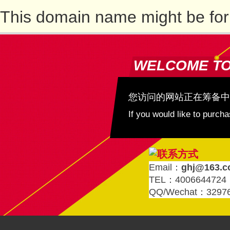
This domain name might be for
WELCOME T
您访问的网站正在筹备中
If you would like to purc
Email：
ghj@163.
TEL：4006644724
QQ/Wechat：3297